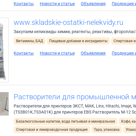
Контакты
Новости и статьи
Объявления
Продукция и
www.skladskie-ostatki-nelekvidy.ru
Закупаем неликвиды химии, реагенты, реактивы, фторопласт
Витамины, БАД
Пищевые добавки и ингредиенты
Спиртовая и
Контакты
Новости и статьи
Объявления
Продукция и
Растворители для промышленной 
Растворители для принтеров ЭКСТ, МАК, Linx, Hitachi, Imaje, W
(TS3B01K,TS3A01K) для принтеров EBS Растворитель M-12 Solve
Безалкогольные напитки, вода питьевая и минеральная
Кофе, ка
Спиртовая и ликероводочная продукция
Тара, упаковка
Упако