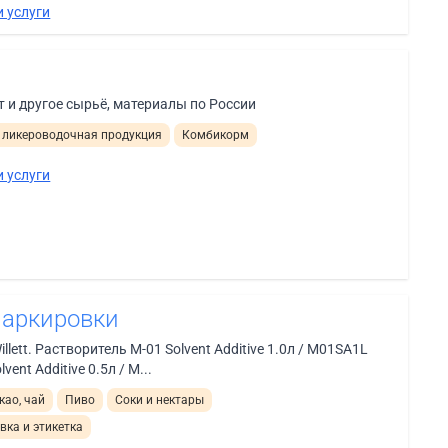
 услуги
 и другое сырьё, материалы по России
 ликероводочная продукция
Комбикорм
 услуги
маркировки
illett. Растворитель M-01 Solvent Additive 1.0л / M01SA1L
nt Additive 0.5л / M...
као, чай
Пиво
Соки и нектары
вка и этикетка