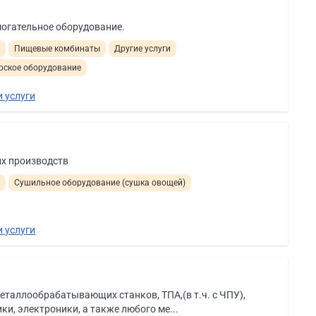
могательное оборудование.
и
Пищевые комбинаты
Другие услуги
рское оборудование
 услуги
их производств
и
Сушильное оборудование (сушка овощей)
 услуги
таллообрабатывающих станков, ТПА,(в т.ч. с ЧПУ),
ки, электроники, а также любого ме...