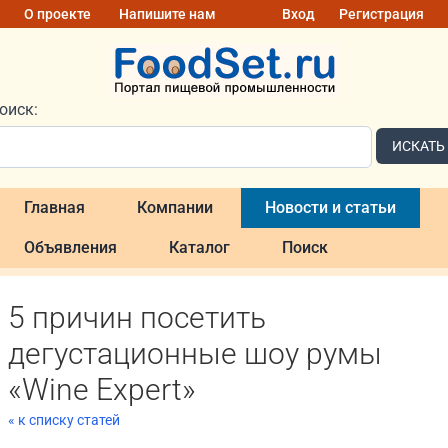
О проекте
Напишите нам
Вход
Регистрация
оиск:
ИСКАТЬ
Главная
Компании
Новости и статьи
Объявления
Каталог
Поиск
5 причин посетить
дегустационные шоу румы
«Wine Expert»
« к списку статей