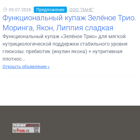
05.07.2026
Предложение
ООО "ЛАНЕ"
Функциональный купаж Зелёное Трио.
Моринга, Якон, Липпия сладкая
Функциональный купаж «Зелёное Трио» для мягкой
нутрициологической поддержки стабильного уровня
глюкозы: пребиотик (инулин якона) + нутритивная
плотнос...
Открыть объявление »