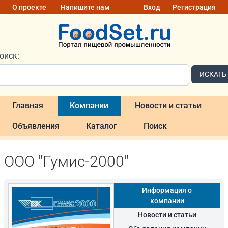
О проекте
Напишите нам
Вход
Регистрация
оиск:
ИСКАТЬ
Главная
Компании
Новости и статьи
Объявления
Каталог
Поиск
ООО "Гумис-2000"
Информация о
компании
Новости и статьи