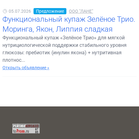
05.07.2026
Предложение
ООО "ЛАНЕ"
Функциональный купаж Зелёное Трио.
Моринга, Якон, Липпия сладкая
Функциональный купаж «Зелёное Трио» для мягкой
нутрициологической поддержки стабильного уровня
глюкозы: пребиотик (инулин якона) + нутритивная
плотнос...
Открыть объявление »