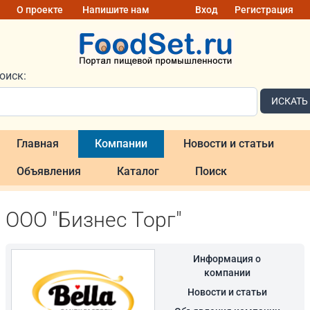
О проекте
Напишите нам
Вход
Регистрация
оиск:
ИСКАТЬ
Главная
Компании
Новости и статьи
Объявления
Каталог
Поиск
ООО "Бизнес Торг"
Информация о
компании
Новости и статьи