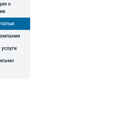
ия о
ии
статьи
компании
 услуги
письмо