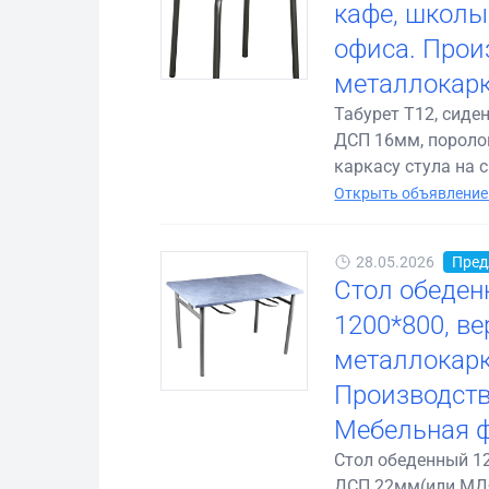
кафе, школы
офиса. Прои
металлокарк
Табурет Т12, сиде
ДСП 16мм, поролон
каркасу стула на с.
Открыть объявление
28.05.2026
Пред
Стол обеден
1200*800, в
металлокарк
Производств
Мебельная 
Стол обеденный 12
ДСП 22мм(или МДФ)