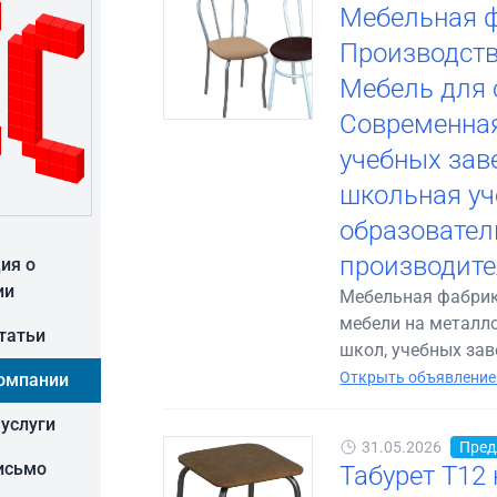
Мебельная ф
Производств
Мебель для 
Современная
учебных зав
школьная уч
образовател
производите
ия о
ии
Мебельная фабрик
мебели на металл
статьи
школ, учебных заве
Открыть объявление
омпании
 услуги
31.05.2026
Пред
исьмо
Табурет Т12