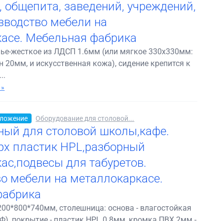
, общепита, заведений, учреждений,
зводство мебели на
асе. Мебельная фабрика
нье-жесткое из ЛДСП 1.6мм (или мягкое 330х330мм:
 20мм, и искусственная кожа), сидение крепится к
..
 »
ложение
Оборудование для столовой...
ный для столовой школы,кафе.
ерх пластик HPL,разборный
ас,подвесы для табуретов.
о мебели на металлокаркасе.
фабрика
00*800*740мм, столешница: основа - влагостойкая
, покрытие - пластик HPL 0.8мм, кромка ПВХ 2мм -