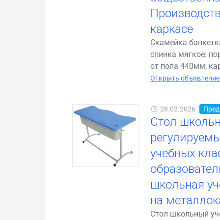
Производств
каркасе
Скамейка банкетка
спинка мягкое: по
от пола 440мм; кар
Открыть объявление
28.02.2026
Пред
Стол школьн
регулируемы
учебных кла
образовател
школьная уч
на металлок
Стол школьный уч