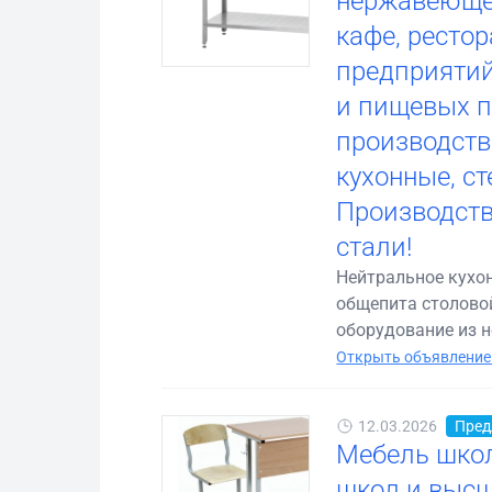
нержавеющей
кафе, ресто
предприятий
и пищевых п
производств
кухонные, с
Производств
стали!
Нейтральное кухо
общепита столовой
оборудование из н
Открыть объявление
12.03.2026
Пред
Мебель школ
школ и высш