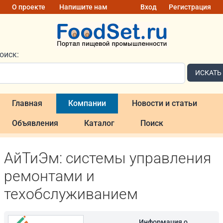
О проекте
Напишите нам
Вход
Регистрация
оиск:
ИСКАТЬ
Главная
Компании
Новости и статьи
Объявления
Каталог
Поиск
АйТиЭм: системы управления
ремонтами и
техобслуживанием
Информация о