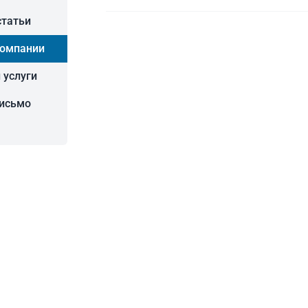
статьи
компании
 услуги
письмо