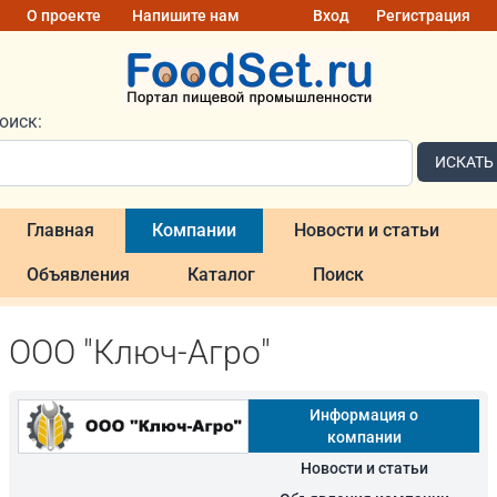
О проекте
Напишите нам
Вход
Регистрация
оиск:
ИСКАТЬ
Главная
Компании
Новости и статьи
Объявления
Каталог
Поиск
ООО "Ключ-Агро"
Информация о
компании
Новости и статьи