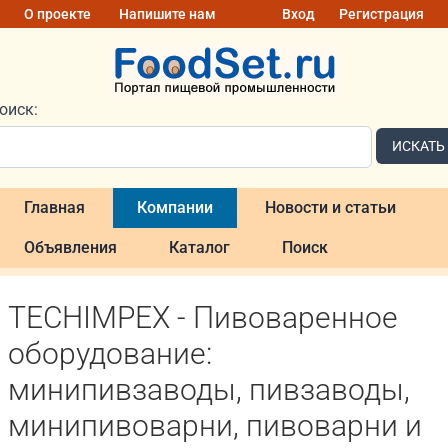
О проекте
Напишите нам
Вход
Регистрация
оиск:
ИСКАТЬ
Главная
Компании
Новости и статьи
Объявления
Каталог
Поиск
TECHIMPEX - Пивоваренное
оборудование:
минипивзаводы, пивзаводы,
минипивоварни, пивоварни и