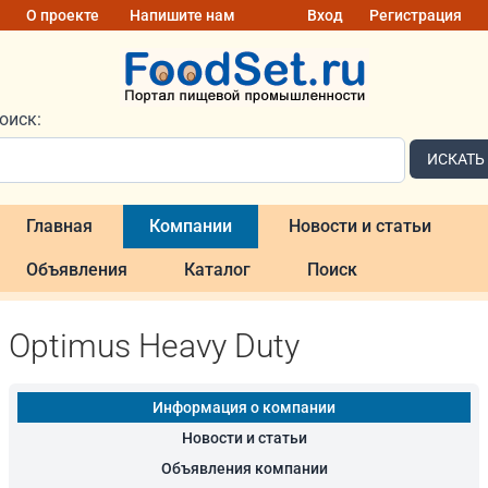
О проекте
Напишите нам
Вход
Регистрация
оиск:
ИСКАТЬ
Главная
Компании
Новости и статьи
Объявления
Каталог
Поиск
Optimus Heavy Duty
Информация о компании
Новости и статьи
Объявления компании