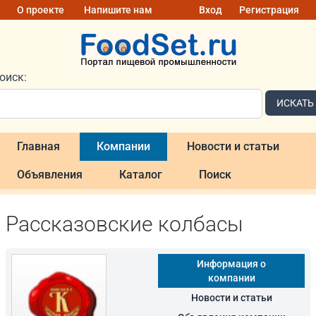
О проекте
Напишите нам
Вход
Регистрация
оиск:
ИСКАТЬ
Главная
Компании
Новости и статьи
Объявления
Каталог
Поиск
Рассказовские колбасы
Информация о
компании
Новости и статьи