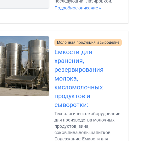
последующий глазировкой.
Подробное описание »
Молочная продукция и сыроделие
Емкости для
хранения,
резервирования
молока,
кисломолочных
продуктов и
сыворотки:
Технологическое оборудование
для производства молочных
продуктов, вина,
соков,пива,воды,напитков
Содержание: Емкости для