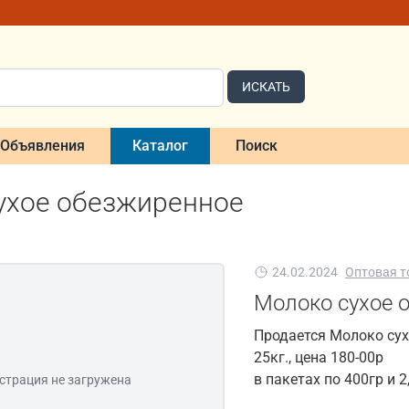
ИСКАТЬ
Объявления
Каталог
Поиск
ухое обезжиренное
24.02.2024
Оптовая т
Молоко сухое 
Продается Молоко сух
25кг., цена 180-00р
в пакетах по 400гр и 2
страция не загружена