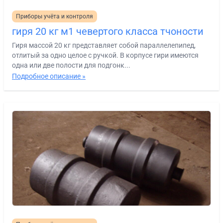
Приборы учёта и контроля
гиря 20 кг м1 чевертого класса тчоности
Гиря массой 20 кг представляет собой параллелепипед,
отлитый за одно целое с ручкой. В корпусе гири имеются
одна или две полости для подгонк...
Подробное описание »