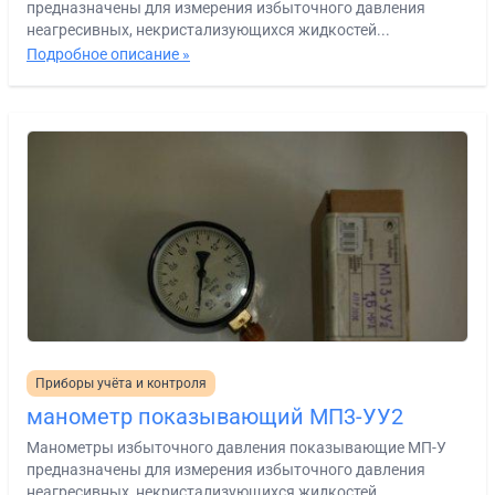
предназначены для измерения избыточного давления
неагресивных, некристализующихся жидкостей...
Подробное описание »
Приборы учёта и контроля
манометр показывающий МП3-УУ2
Манометры избыточного давления показывающие МП-У
предназначены для измерения избыточного давления
неагресивных, некристализующихся жидкостей...