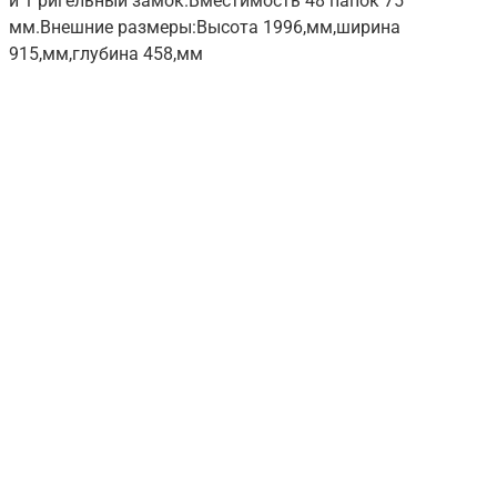
и 1 ригельный замок.Вместимость 48 папок 75
мм.Внешние размеры:Высота 1996,мм,ширина
915,мм,глубина 458,мм