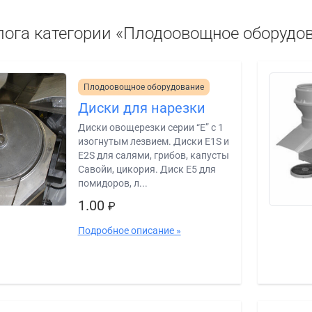
лога категории «Плодоовощное оборудо
Плодоовощное оборудование
Диски для нарезки
Диски овощерезки серии “E” с 1
изогнутым лезвием. Диски E1S и
E2S для салями, грибов, капусты
Савойи, цикория. Диск E5 для
помидоров, л...
1.00
₽
Подробное описание »