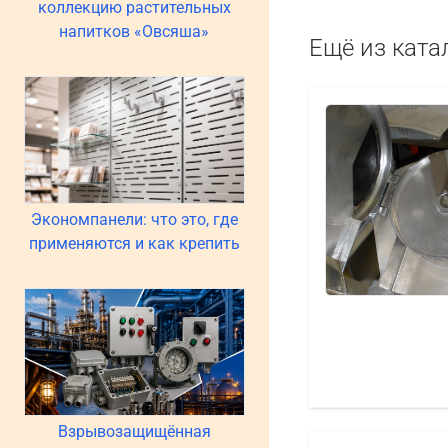
коллекцию растительных
напитков «Овсяша»
Ещё из ката
Экономпанели: что это, где
применяются и как крепить
Взрывозащищённая