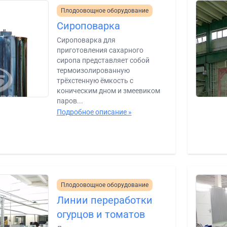
Плодоовощное оборудование
Сироповарка
Сироповарка для
приготовления сахарного
сиропа представляет собой
термоизолированную
трёхстенную ёмкость с
коническим дном и змеевиком
паров...
Подробное описание »
Плодоовощное оборудование
Линии переработки
огурцов и томатов