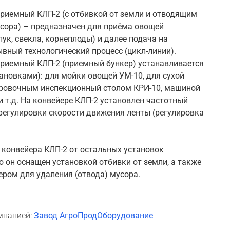
риемный КЛП-2 (с отбивкой от земли и отводящим
сора) – предназначен для приёма овощей
лук, свекла, корнеплоды) и далее подача на
вный технологический процесс (цикл-линии).
риемный КЛП-2 (приемный бункер) устанавливается
тановками): для мойки овощей УМ-10, для сухой
ировочным инспекционный столом КРИ-10, машиной
и т.д. На конвейере КЛП-2 установлен частотный
регулировки скорости движения ленты (регулировка
 конвейера КЛП-2 от остальных установок
о он оснащен установкой отбивки от земли, а также
ром для удаления (отвода) мусора.
мпанией:
Завод АгроПродОборудование