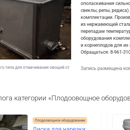
ополаскивания сильно
свеклы, репы, редиса
комплектации. Произв
из нержавеющей стали
перепадам температур
оборудования компле
и корнеплодов для их
Обращаться: 8-961-310-
о типа для отмачивания овощей от
Запись размещена ко
лога категории «Плодоовощное оборудо
Плодоовощное оборудование
Диски для нарезки