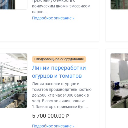
трёхстенную ёмкость с
коническим дном и змеевиком
паров...
Подробное описание »
Плодоовощное оборудование
Линии переработки
огурцов и томатов
Линия засолки огурцов и
томатов производительностью
до 2500 кг в час (4000 банок в
час). В состав линии вошли:
1.Элеватор с приемным бун...
5 700 000.00
₽
Подробное описание »