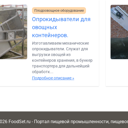
Плодоовощное оборудование
Опрокидыватели для
овощных
контейнеров.
Изготавливаем механические
опрокидыватели. Служат для
выгрузки овощей из
контейнеров хранения, в бункер
транспортера для дальнейшей
обработк...
Подробное описание »
2026 FoodSet.ru - Портал пищевой промышленности, пищев