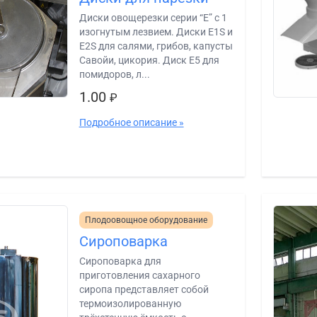
Диски овощерезки серии “E” с 1
изогнутым лезвием. Диски E1S и
E2S для салями, грибов, капусты
Савойи, цикория. Диск E5 для
помидоров, л...
1.00
₽
Подробное описание »
Плодоовощное оборудование
Сироповарка
Сироповарка для
приготовления сахарного
сиропа представляет собой
термоизолированную