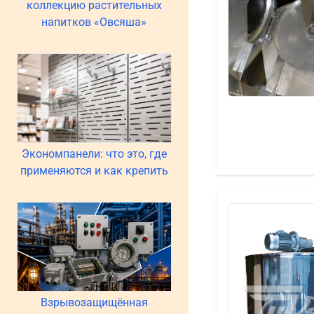
коллекцию растительных
напитков «Овсяша»
Экономпанели: что это, где
применяются и как крепить
Взрывозащищённая