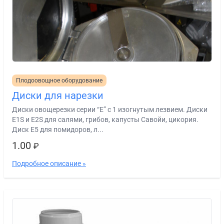
Плодоовощное оборудование
Диски для нарезки
Диски овощерезки серии “E” с 1 изогнутым лезвием. Диски
E1S и E2S для салями, грибов, капусты Савойи, цикория.
Диск E5 для помидоров, л...
1.00
₽
Подробное описание »