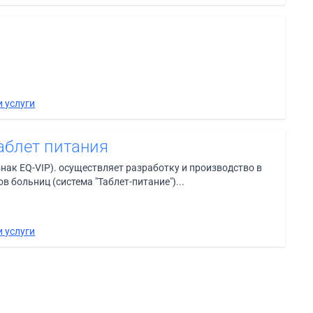
 услуги
аблет питания
ак EQ-VIP). осуществляет разработку и производство в
 больниц (система "Таблет-питание")...
 услуги