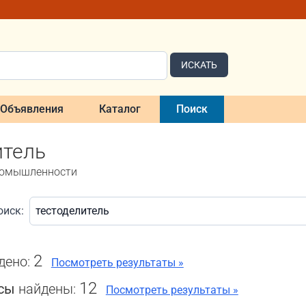
ИСКАТЬ
Объявления
Каталог
Поиск
итель
ромышленности
оиск:
2
дено:
Посмотреть результаты »
12
нсы
найдены:
Посмотреть результаты »