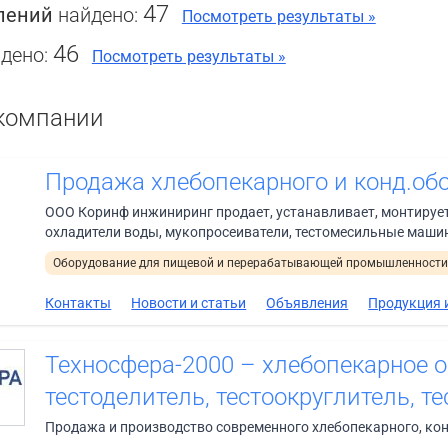
47
лений
найдено:
Посмотреть результаты »
46
дено:
Посмотреть результаты »
компании
Продажа хлебопекарного и конд.обо
ООО Коринф инжиниринг продает, устанавливает, монтирует
охладители воды, мукопросеиватели, тестомесильные машины
Оборудование для пищевой и перерабатывающей промышленност
Контакты
Новости и статьи
Объявления
Продукция и
Техносфера-2000 – хлебопекарное о
тестоделитель, тестоокруглитель, те
Продажа и производство современного хлебопекарного, кон