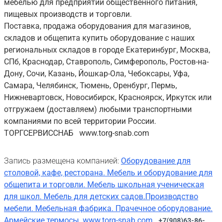
мебелью для предприятий общественного питания,
пищевых производств и торговли.
Поставка, продажа оборудования для магазинов,
складов и общепита купить оборудование с наших
региональных складов в городе Екатеринбург, Москва,
СПб, Краснодар, Ставрополь, Симферополь, Ростов-на-
Дону, Сочи, Казань, Йошкар-Ола, Чебоксары, Уфа,
Самара, Челябинск, Тюмень, Оренбург, Пермь,
Нижневартовск, Новосибирск, Красноярск, Иркутск или
отгружаем (доставляем) любыми транспортными
компаниями по всей территории России.
ТОРГСЕРВИССНАБ www.torg-snab.com
Запись размещена компанией:
Оборудование для
столовой, кафе, ресторана. Мебель и оборудование для
общепита и торговли. Мебель школьная ученическая
для школ. Мебель для детских садов.Производство
мебели. Мебельная фабрика. Прачечное оборудование.
Армейские термосы. www.torg-snab.com
+7(908)63-86-