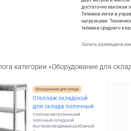
достаточно высокая э
Тележки легки в упра
нагрузками. Техничес
тележки среднего клас
Запись размещена ко
лога категории «Оборудование для скла
Оборудование для склада
Cтеллаж складской
для склада полочный
Стеллаж металлический
полочный складской
быстровозводимый разборный.