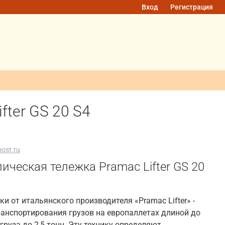
Вход
Регистрация
fter GS 20 S4
ost.ru
ическая тележка Pramac Lifter GS 20
и от итальянского производителя «Pramac Lifter» -
анспортирования грузов на европаллетах длиной до
груза до 2,5 тонн. Эту технику определяют