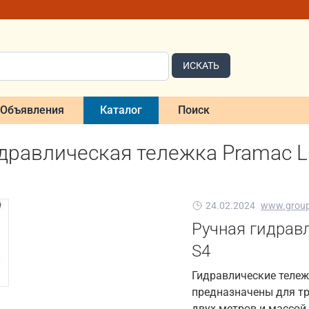
ИСКАТЬ
Объявления
Каталог
Поиск
дравлическая тележка Pramac Li
24.02.2024
www.group
Ручная гидравл
S4
Гидравлические тележк
предназначены для тр
двух метров и массой 