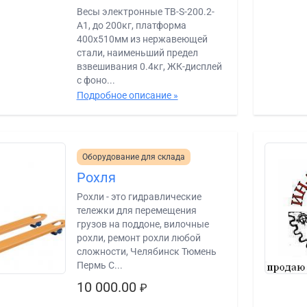
Весы электронные ТВ-S-200.2-
A1, до 200кг, платформа
400х510мм из нержавеющей
стали, наименьший предел
взвешивания 0.4кг, ЖК-дисплей
с фоно...
Подробное описание »
Оборудование для склада
Рохля
Рохли - это гидравлические
тележки для перемещения
грузов на поддоне, вилочные
рохли, ремонт рохли любой
сложности, Челябинск Тюмень
Пермь С...
10 000.00
₽