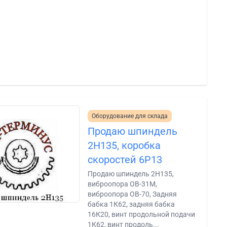
Оборудование для склада
Продаю шпиндель
2Н135, коробка
скоростей 6Р13
Продаю шпиндель 2Н135,
виброопора ОВ-31М,
виброопора ОВ-70, Задняя
бабка 1К62, задняя бабка
16К20, винт продольной подачи
1К62, винт продоль...