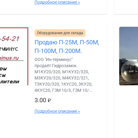
Подробное описание »
Оборудование для склада
Продаю П-25М, П-50М,
П-100М, П-200М.
ООО "Ин-терминус"
продаёт:Гидрозамок.
М1КУ20/320, М1КУ32/320,
М3КУ20/320, М4КУ32/321,
Т3КУ20/320, 1КУС20, 3КУ20,
4КУС20, ГЗМ 10/3, ГЗМ 10/...
3.00
₽
Подробное описание »