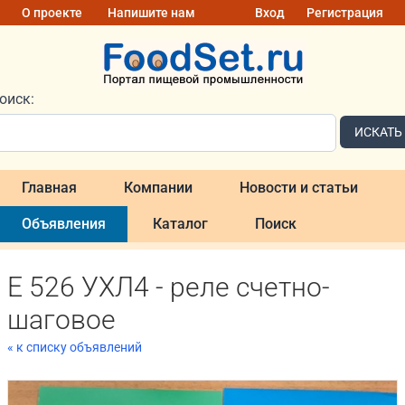
О проекте
Напишите нам
Вход
Регистрация
оиск:
ИСКАТЬ
Главная
Компании
Новости и статьи
Объявления
Каталог
Поиск
Е 526 УХЛ4 - реле счетно-
шаговое
« к списку объявлений