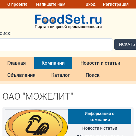
О проекте
Напишите нам
Вход
Регистрация
оиск:
ИСКАТЬ
Главная
Компании
Новости и статьи
Объявления
Каталог
Поиск
ОАО "МОЖЕЛИТ"
Информация о
компании
Новости и статьи