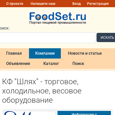
О проекте
Напишите нам
Вход
Регистрация
оиск:
ИСКАТЬ
Главная
Компании
Новости и статьи
Объявления
Каталог
Поиск
КФ "Шлях" - торговое,
холодильное, весовое
оборудование
Информация о