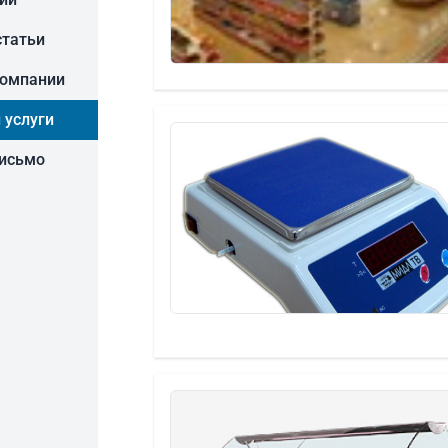
статьи
компании
 услуги
письмо