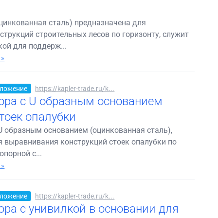
оцинкованная сталь) предназначена для
трукций строительных лесов по горизонту, служит
ой для поддерж...
 »
ложение
https://kapler-trade.ru/k...
ора с U образным основанием
тоек опалубки
U образным основанием (оцинкованная сталь),
я выравнивания конструкций стоек опалубки по
опорной с...
 »
ложение
https://kapler-trade.ru/k...
ора с унивилкой в основании для