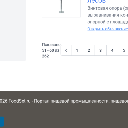
лесов
Винтовая опора (
выравнивания конс
опорной с площадк
Открыть объявление
Показано
51
-
60
из
1
2
3
4
5
262
2026 FoodSet.ru - Портал пищевой промышленности, пищев