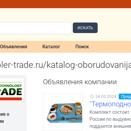
ИСКАТЬ
Объявления
Каталог
Поиск
pler-trade.ru/katalog-oborudovanij
Объявления компании
24.02.2024
Пред
"Термоподно
Комплект состоит 
ия о
России по выдувно
ии
поддается внешнем