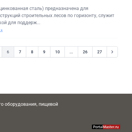
оцинкованная сталь) предназначена для
трукций строительных лесов по горизонту, служит
ой для поддерж...
 »
6
7
8
9
10
...
26
27
ого оборудования, пищевой