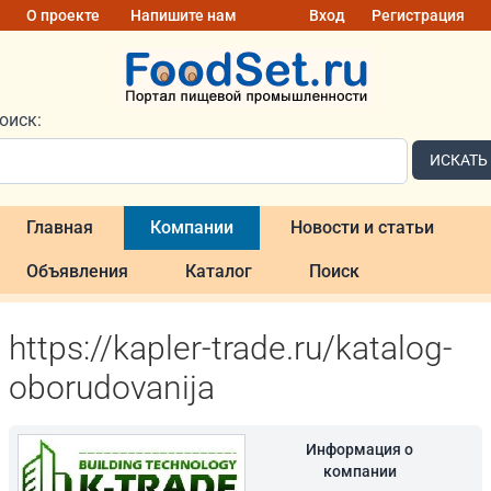
О проекте
Напишите нам
Вход
Регистрация
оиск:
ИСКАТЬ
Главная
Компании
Новости и статьи
Объявления
Каталог
Поиск
https://kapler-trade.ru/katalog-
oborudovanija
Информация о
компании