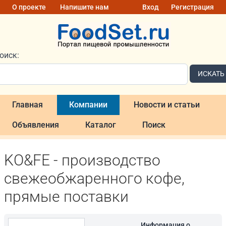
О проекте
Напишите нам
Вход
Регистрация
оиск:
ИСКАТЬ
Главная
Компании
Новости и статьи
Объявления
Каталог
Поиск
KO&FE - производство
свежеобжаренного кофе,
прямые поставки
Информация о