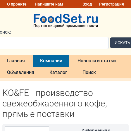
О проекте
Напишите нам
Вход
Регистрация
оиск:
ИСКАТЬ
Главная
Компании
Новости и статьи
Объявления
Каталог
Поиск
KO&FE - производство
свежеобжаренного кофе,
прямые поставки
Информация о