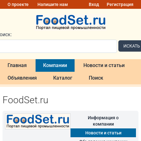
О проекте
Напишите нам
Вход
Регистрация
оиск:
ИСКАТЬ
Главная
Компании
Новости и статьи
Объявления
Каталог
Поиск
FoodSet.ru
Информация о
компании
Новости и статьи