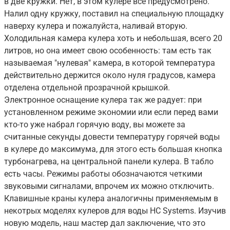
в две кружки. Нет, в этом кулере все предусмотрено.
Налил одну кружку, поставил на специальную площадку
наверху кулера и пожалуйста, наливай вторую.
Холодильная камера кулера хоть и небольшая, всего 20
литров, но она имеет свою особенность: там есть так
называемая "нулевая" камера, в которой температура
действительно держится около нуля градусов, камера
отделена отдельной прозрачной крышкой.
Электронное оснащение кулера так же радует: при
установленном режиме экономии или если перед вами
кто-то уже набрал горячую воду, вы можете за
считанные секунды довести температуру горячей воды
в кулере до максимума, для этого есть большая кнопка
турбонагрева, на центральной панели кулера. В табло
есть часы. Режимы работы обозначаются четкими
звуковыми сигналами, впрочем их можно отключить.
Клавишные краны кулера аналогичны применяемым в
некотрых моделях кулеров для воды HC Systems. Изучив
новую модель, наш мастер дал заключение, что это