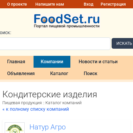
О проекте
Напишите нам
Вход
Регистрация
оиск:
ИСКАТЬ
Главная
Компании
Новости и статьи
Объявления
Каталог
Поиск
Кондитерские изделия
Пищевая продукция :: Каталог компаний
« к полному списку компаний
Натур Агро