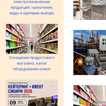
электротехническая
продукция: назначение,
виды и критерии выбора
Оснащение продуктового
магазина: какое
оборудование нужно