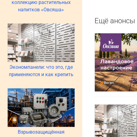
коллекцию растительных
напитков «Овсяша»
Ещё анонсы 
Экономпанели: что это, где
применяются и как крепить
Взрывозащищённая