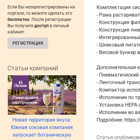
Если Вы незарегистрированы на
Комплектация сис
портале, то можете сделать это
- Рама растарива
бесплатно
. После регистрации
- Конструкция фил
Вы получите
доступ
в личный
- Конструкция пн
кабинет.
- Интегрированны
РЕГИСТРАЦИЯ
- Шнековый питате
- Весовой бункер 
Статьи компаний
Дополнительная к
- Пневматический
- Ленточный тран
- Компактор испо
- Исполнение по т
- Установка НЕРА 
- Исполнение во вз
Новая территория вкуса:
Подробнее: https:/
Южная соковая компания
запускает ботаническую
Статья опубликов