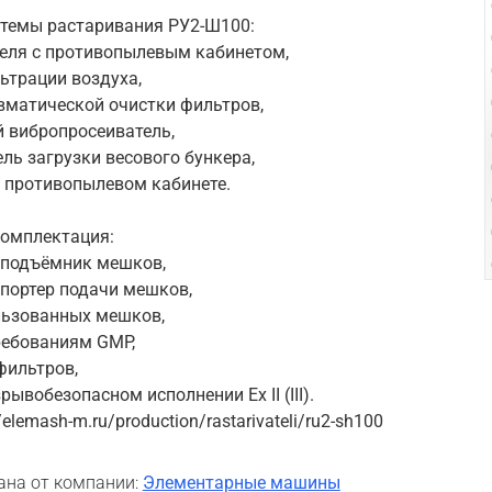
темы растаривания РУ2-Ш100:
теля с противопылевым кабинетом,
ьтрации воздуха,
евматической очистки фильтров,
й вибропросеиватель,
ль загрузки весового бункера,
в противопылевом кабинете.
омплектация:
 подъёмник мешков,
спортер подачи мешков,
льзованных мешков,
ребованиям GMP,
фильтров,
рывобезопасном исполнении Ex II (III).
/elemash-m.ru/production/rastarivateli/ru2-sh100
ана от компании:
Элементарные машины