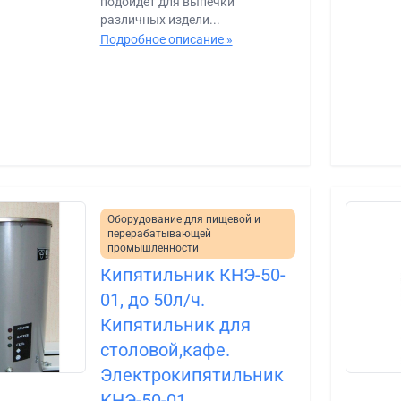
подойдет для выпечки
различных издели...
Подробное описание »
Оборудование для пищевой и
перерабатывающей
промышленности
Кипятильник КНЭ-50-
01, до 50л/ч.
Кипятильник для
столовой,кафе.
Электрокипятильник
КНЭ-50-01.