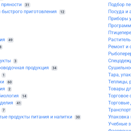
, пряности
Подбор п
31
 быстрого приготовления
Посуда и 
12
Приборы у
Программн
Птицепер
ия
Раститель
49
Ремонт и 
8
Рыбопере
дукты
Спецодеж
3
роводочная продукция
Сушильное
34
Тара, упа
1
хи
Теплицы, 
60
ия
Товары дл
2
биология
Торговое 
14
зделия
Торговые 
41
Транспорт
7
тые продукты питания и напитки
Упаковка 
30
Учебные 
Фасовочн