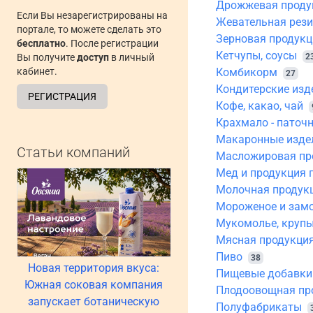
Дрожжевая проду
Если Вы незарегистрированы на
Жевательная рез
портале, то можете сделать это
Зерновая продукц
бесплатно
. После регистрации
Кетчупы, соусы
Вы получите
доступ
в личный
2
кабинет.
Комбикорм
27
Кондитерские изд
РЕГИСТРАЦИЯ
Кофе, какао, чай
Крахмало - паточ
Макаронные изде
Статьи компаний
Масложировая пр
Мед и продукция 
Молочная продукц
Мороженое и зам
Мукомолье, крупы
Мясная продукци
Пиво
38
Новая территория вкуса:
Пищевые добавки
Южная соковая компания
Плодоовощная пр
запускает ботаническую
Полуфабрикаты