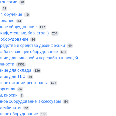
 энергии
70
49
г, обучение
10
рование
53
рное оборудование
177
аф, стеллаж, бар, стол..)
254
 оборудование
84
редства и средства дезинфекции
49
рабатывающее оборудование
433
ание для пищевой и перерабатывающей
нности
1552
ание для склада
136
ание для ТБО
86
ное питание, рестораны
423
орговля
66
, киоски
7
ное оборудование, аксессуары
54
комбинаты
22
щное оборудование
100