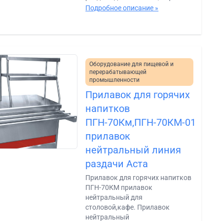
Подробное описание »
Оборудование для пищевой и
перерабатывающей
промышленности
Прилавок для горячих
напитков
ПГН-70Км,ПГН-70КМ-01
прилавок
нейтральный линия
раздачи Аста
Прилавок для горячих напитков
ПГН-70КМ прилавок
нейтральный для
столовой,кафе. Прилавок
нейтральный