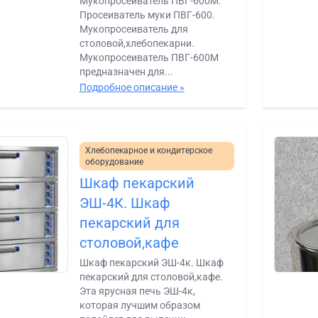
Мукопросеиватель ПВГ-600М.
Просеиватель муки ПВГ-600.
Мукопросеиватель для
столовой,хлебопекарни.
Мукопросеиватель ПВГ-600М
предназначен для...
Подробное описание »
Хлебопекарное и кондитерское
оборудование
Шкаф пекарский
ЭШ-4К. Шкаф
пекарский для
столовой,кафе
Шкаф пекарский ЭШ-4к. Шкаф
пекарский для столовой,кафе.
Эта ярусная печь ЭШ-4к,
которая лучшим образом