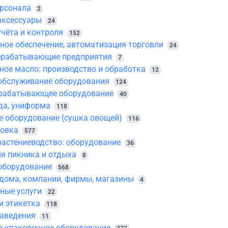
ерсонала
2
аксессуары
24
чёта и контроля
152
ое обеспечение, автоматизация торговли
24
ерабатывающие предприятия
7
ное масло: производство и обработка
12
обслуживание оборудования
124
рабатывающее оборудование
40
да, униформа
118
 оборудование (сушка овощей)
116
ковка
577
растениеводство: оборудование
36
я пикника и отдыха
8
оборудование
568
дома, компании, фирмы, магазины
4
ные услуги
22
и этикетка
118
заведения
11
о-упаковочное оборудование