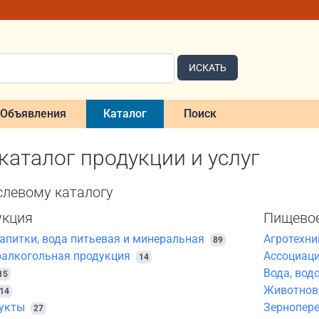
ИСКАТЬ
Объявления
Каталог
Поиск
аталог продукции и услуг
слевому каталогу
укция
Пищевое
апитки, вода питьевая и минеральная
Агротехни
89
оалкогольная продукция
Ассоциаци
14
Вода, вод
15
Животново
14
укты
Зернопер
27