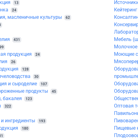
кция
Источники
13
инка
Кейтеринг
24
ия, масленичные культуры
Консалтин
62
Консерви
3
Лаборато
елия
Мебель (шк
431
Молочное
99
ная продукция
Моющие с
24
лия
Мясопере
26
одукция
Оборудов
128
пчеловодства
промышле
30
ия и сыроделие
Оборудов
107
ороженные продукты
Оборудов
45
, бакалея
Обществен
123
я
Оптовая т
322
Павильоны
 и ингредиенты
Пивоварен
193
одукция
Пищевые 
180
Плодоово
31