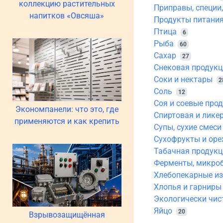
коллекцию растительных
Приправы, специи
напитков «Овсяша»
Продукты питания
Птица
6
Рыба
60
Сахар
27
Снековая продукц
Соки и нектары
2
Соль
12
Соя и соевые про
Экономпанели: что это, где
Спиртовая и лике
применяются и как крепить
Супы, сухие смеси
Сухофрукты и оре
Табачная продукц
Ферменты, микро
Хлебопекарные и
Хлопья и гарниры
Экологически чис
Яйцо
20
Взрывозащищённая