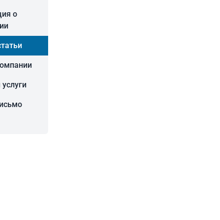
ия о
ии
статьи
компании
 услуги
письмо