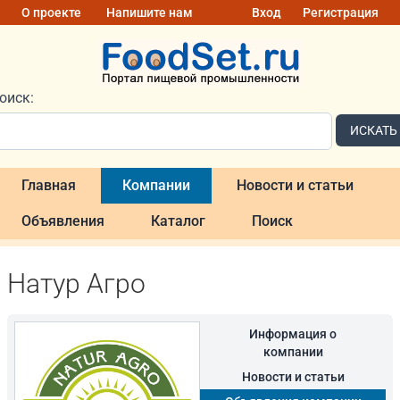
О проекте
Напишите нам
Вход
Регистрация
оиск:
ИСКАТЬ
Главная
Компании
Новости и статьи
Объявления
Каталог
Поиск
Натур Агро
Информация о
компании
Новости и статьи