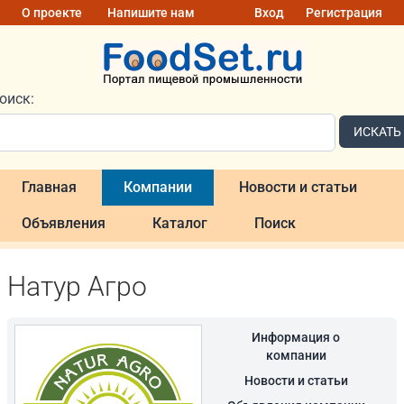
О проекте
Напишите нам
Вход
Регистрация
оиск:
ИСКАТЬ
Главная
Компании
Новости и статьи
Объявления
Каталог
Поиск
Натур Агро
Информация о
компании
Новости и статьи